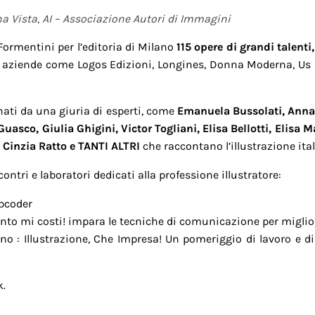
a Vista, AI – Associazione Autori di Immagini
Formentini per l’editoria di Milano
115 opere di grandi talenti
ziende come Logos Edizioni, Longines, Donna Moderna, Us Lon
nati da una giuria di esperti, come
Emanuela Bussolati, Anna 
sco, Giulia Ghigini, Victor Togliani, Elisa Bellotti, Elisa M
 Cinzia Ratto e TANTI ALTRI
che raccontano l’illustrazione it
ri e laboratori dedicati alla professione illustratore:
ubcoder
anto mi costi!
impara le tecniche di comunicazione per migliora
gno :
Illustrazione, Che Impresa!
Un pomeriggio di lavoro e di
k.