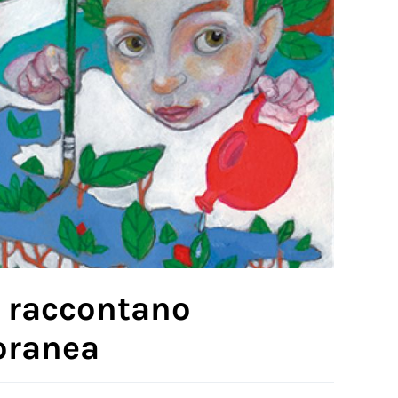
e raccontano
poranea