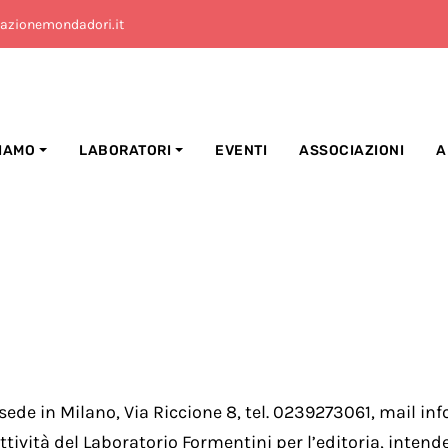
azionemondadori.it
SIAMO
LABORATORI
EVENTI
ASSOCIAZIONI
A
de in Milano, Via Riccione 8, tel. 0239273061, mail inf
tività del Laboratorio Formentini per l’editoria, intend