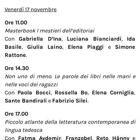
Venerdì 17 novembre
Ore 11.00
Masterbook I mestieri dell’editoriai
Con
Gabriella D’Ina
,
Luciana Bianciardi
,
Ida
Basile
,
Giulia Laino
,
Elena Piaggi
e
Simone
Rattone
.
Ore 14.30
Non uno di meno. Le parole dei libri nelle mani e
nelle voci dei ragazzi
Con
Paola Bocci
,
Rossella Bo
,
Elena Corniglia
,
Sante Bandirali
e
Fabrizio Silei
.
Ore 17.00
Piccolo atlante della letteratura contemporanea di
lingua tedesca
Con
Fatma Aydemir
,
Franzobel
,
Reto Hänny
e