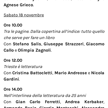
Agnese Grieco
.
Sabato 18 novembre
Ore 10.00
Tra le pagine. Dalla copertina all’indice: tutto quello
che serve per fare un libro
Con
Stefano Salis
,
Giuseppe Strazzeri
,
Giacomo
Callo
e
Olimpia Zagnoli
.
Ore 12.00
Trieste è letteratura
Con
Cristina Battocletti
,
Mario Andreose
e
Nicola
Gardini
.
Ore 14.00
Nell’interlinea della letteratura da 25 anni
Con
Gian Carlo Ferretti
,
Andrea Kerbaker
,
Armando Besio
,
Giorgio Montecchi
,
Alessandro