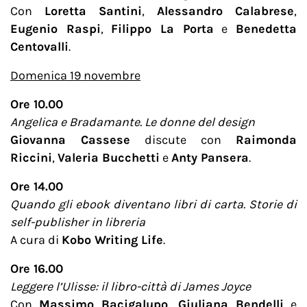
Con
Loretta Santini
,
Alessandro Calabrese
,
Eugenio Raspi
,
Filippo La Porta
e
Benedetta
Centovalli
.
Domenica 19 novembre
Ore 10.00
Angelica e Bradamante. Le donne del design
Giovanna Cassese
discute con
Raimonda
Riccini
,
Valeria Bucchetti
e
Anty Pansera
.
Ore 14.00
Quando gli ebook diventano libri di carta. Storie di
self-publisher in libreria
A cura di
Kobo Writing Life
.
Ore 16.00
Leggere l’Ulisse: il libro-città di James Joyce
Con
Massimo Bacigalupo
,
Giuliana Bendelli
e