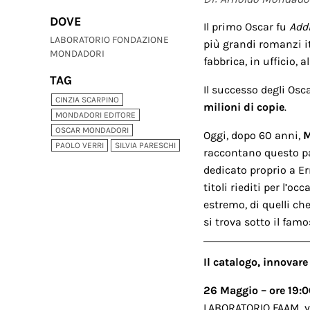
DOVE
Il primo Oscar fu
Addi
LABORATORIO FONDAZIONE
più grandi romanzi ita
MONDADORI
fabbrica, in ufficio, al
TAG
Il successo degli Os
CINZIA SCARPINO
milioni di copie
.
MONDADORI EDITORE
OSCAR MONDADORI
Oggi, dopo 60 anni,
M
PAOLO VERRI
SILVIA PARESCHI
raccontano questo pas
dedicato proprio a E
titoli riediti per l’o
estremo, di quelli ch
si trova sotto il fa
Il catalogo, innovar
26 Maggio – ore 19:
LABORATORIO FAAM, v