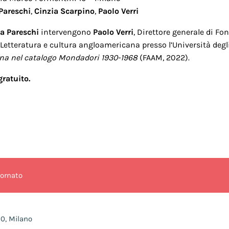
 Pareschi
,
Cinzia Scarpino
,
Paolo Verri
ia Pareschi
intervengono
Paolo Verri
, Direttore generale di F
 Letteratura e cultura angloamericana presso l’Università degl
na nel catalogo Mondadori 1930-1968
(FAAM, 2022).
gratuito.
iornato
10, Milano