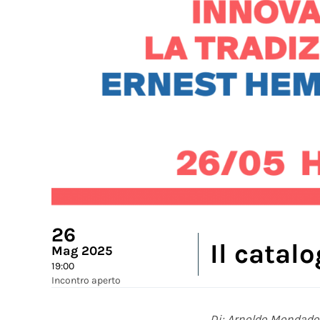
26
Il catal
Mag 2025
19:00
Incontro aperto
Di: Arnoldo Mondador