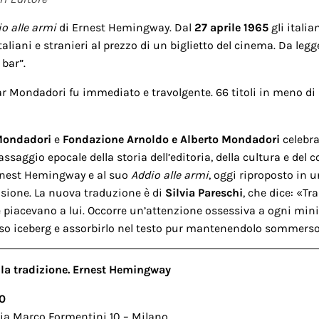
o alle armi
di Ernest Hemingway. Dal
27 aprile 1965
gli italia
liani e stranieri al prezzo di un biglietto del cinema. Da legge
 bar”.
car Mondadori fu immediato e travolgente. 66 titoli in meno d
ondadori
e
Fondazione Arnoldo e Alberto Mondadori
celebra
saggio epocale della storia dell’editoria, della cultura e del 
rnest Hemingway e al suo
Addio alle armi
, oggi riproposto in 
ccasione. La nuova traduzione è di
Silvia Pareschi
, che dice: «T
e piacevano a lui. Occorre un’attenzione ossessiva a ogni mini
moso iceberg e assorbirlo nel testo pur mantenendolo sommerso
e la tradizione. Ernest Hemingway
00
ia Marco Formentini 10 – Milano