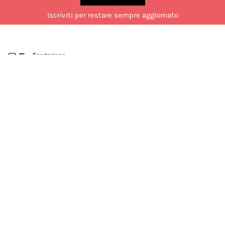
Iscriviti per restare sempre aggiornato
Via Marco Formentini 10, Milano
02 49 51 7840
laboratorio@fondazionemondadori.it
Aperto al pubblico dal lunedì al venerdì dalle 14:00 alle 18:00.
Chiuso di sabato durante il mese di luglio.
Seguici su:
COOKIE POLICY
PRIVACY POLICY
TERMINI E CONDIZIONI
Developed by Watuppa