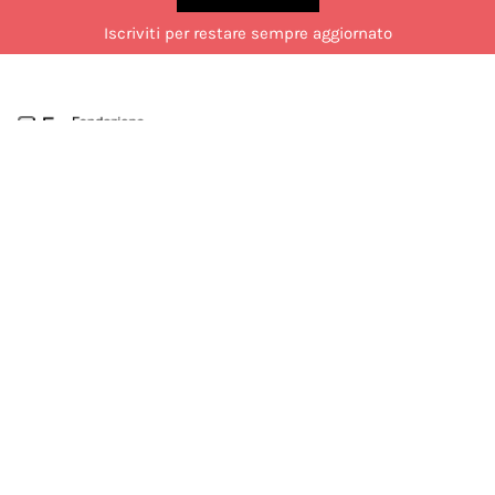
Iscriviti per restare sempre aggiornato
Via Marco Formentini 10, Milano
02 49 51 7840
laboratorio@fondazionemondadori.it
Aperto al pubblico dal lunedì al venerdì dalle 14:00 alle 18:00.
Chiuso di sabato durante il mese di luglio.
Seguici su:
COOKIE POLICY
PRIVACY POLICY
TERMINI E CONDIZIONI
Developed by Watuppa