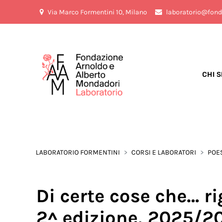
Via Marco Formentini 10, Milano
laboratorio@fond
CHI 
LABORATORIO FORMENTINI
CORSI E LABORATORI
POE
Di certe cose che… r
2^ edizione, 2025/2