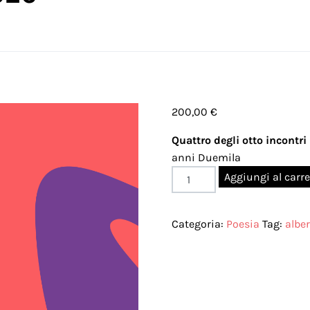
200,00
€
Quattro degli otto incontri
anni Duemila
Di
Aggiungi al carre
certe
cose
Categoria:
Poesia
Tag:
alber
che...
riguardano
la
poesia2^
edizione,