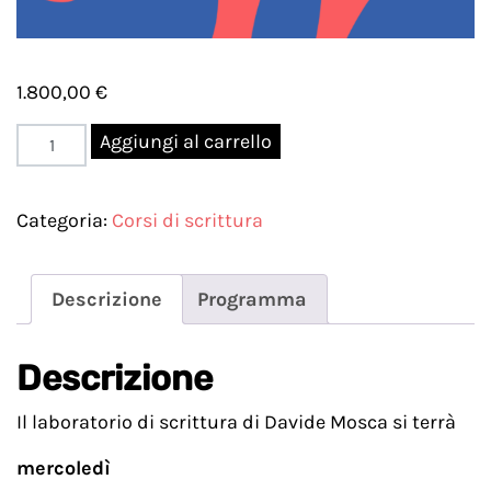
1.800,00
€
Laboratorio
Aggiungi al carrello
di
scrittura
Categoria:
Corsi di scrittura
|
AMcPr
|
Descrizione
Programma
Davide
Mosca
quantità
Descrizione
Il laboratorio di scrittura di Davide Mosca si terrà
mercoledì