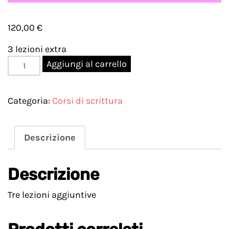
120,00
€
3 lezioni extra
Strumenti
Aggiungi al carrello
|
Bonus
Categoria:
Corsi di scrittura
track
x
3
Descrizione
quantità
Descrizione
Tre lezioni aggiuntive