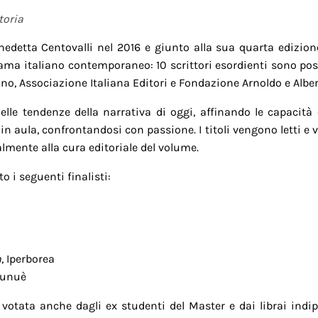
toria
detta Centovalli nel 2016 e giunto alla sua quarta edizione
rama italiano contemporaneo: 10 scrittori esordienti sono pos
ano, Associazione Italiana Editori e Fondazione Arnoldo e Alb
lle tendenze della narrativa di oggi, affinando le capacità 
in aula, confrontandosi con passione. I titoli vengono letti e val
almente alla cura editoriale del volume.
 i seguenti finalisti:
a
, Iperborea
Tunuè
 votata anche dagli ex studenti del Master e dai librai indi