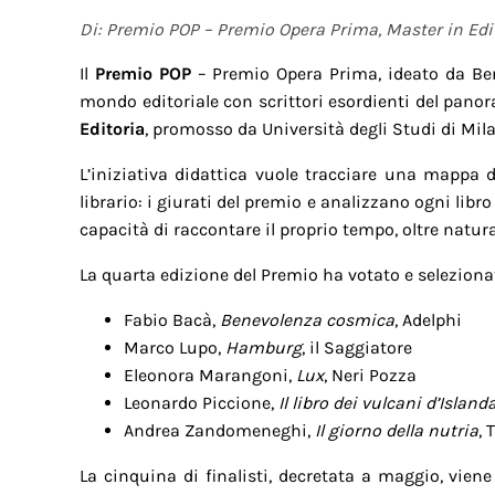
Di: Premio POP – Premio Opera Prima, Master in Edi
Il
Premio POP
– Premio Opera Prima, ideato da Bene
mondo editoriale con scrittori esordienti del pano
Editoria
, promosso da Università degli Studi di Mil
L’iniziativa didattica vuole tracciare una mappa de
librario: i giurati del premio e analizzano ogni libro 
capacità di raccontare il proprio tempo, oltre natur
La quarta edizione del Premio ha votato e selezionato
Fabio Bacà,
Benevolenza cosmica
, Adelphi
Marco Lupo,
Hamburg
, il Saggiatore
Eleonora Marangoni,
Lux
, Neri Pozza
Leonardo Piccione,
Il libro dei vulcani d’Island
Andrea Zandomeneghi,
Il giorno della nutria
, 
La cinquina di finalisti, decretata a maggio, viene