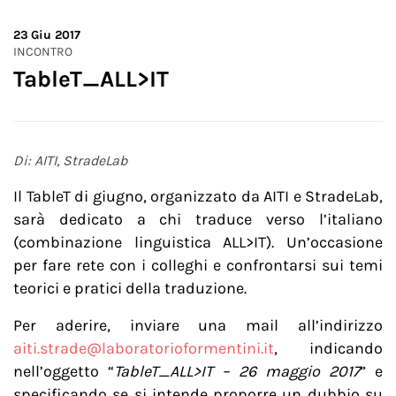
23
Giu 2017
INCONTRO
TableT_ALL>IT
Di: AITI, StradeLab
Il TableT di giugno, organizzato da AITI e StradeLab,
sarà dedicato a chi traduce verso l’italiano
(combinazione linguistica ALL>IT). Un’occasione
per fare rete con i colleghi e confrontarsi sui temi
teorici e pratici della traduzione.
Per aderire, inviare una mail all’indirizzo
aiti.strade@laboratorioformentini.it
, indicando
nell’oggetto “
TableT_ALL>IT – 26 maggio 2017
” e
specificando se si intende proporre un dubbio su