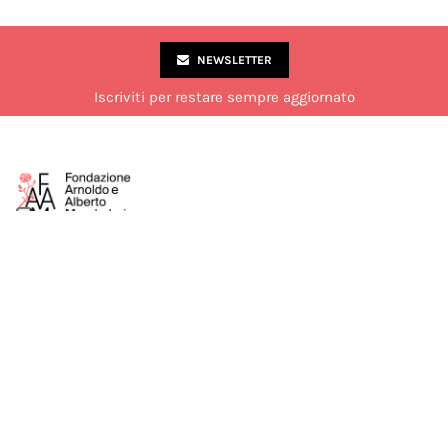
NEWSLETTER
Iscriviti per restare sempre aggiornato
Via Marco Formentini 10, Milano
02 49 51 7840
laboratorio@fondazionemondadori.it
Aperto al pubblico dal lunedì al venerdì dalle 14:00 alle 18:00.
Chiuso di sabato durante il mese di luglio.
Seguici su:
COOKIE POLICY
PRIVACY POLICY
TERMINI E CONDIZIONI