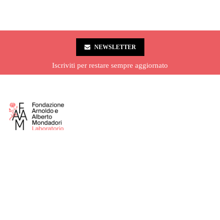
NEWSLETTER
Iscriviti per restare sempre aggiornato
Via Marco Formentini 10, Milano
02 49 51 7840
laboratorio@fondazionemondadori.it
Aperto al pubblico dal lunedì al venerdì dalle 14:00 alle 18:00. Chiuso di
sabato durante il mese di luglio.