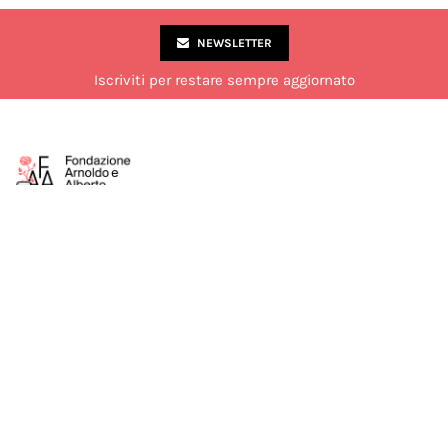
NEWSLETTER
Iscriviti per restare sempre aggiornato
Via Marco Formentini 10, Milano
02 49 51 7840
laboratorio@fondazionemondadori.it
Aperto al pubblico dal lunedì al venerdì dalle 14:00 alle 18:00.
Chiuso di sabato durante il mese di luglio.
Seguici su:
COOKIE POLICY
PRIVACY POLICY
TERMINI E CONDIZIONI