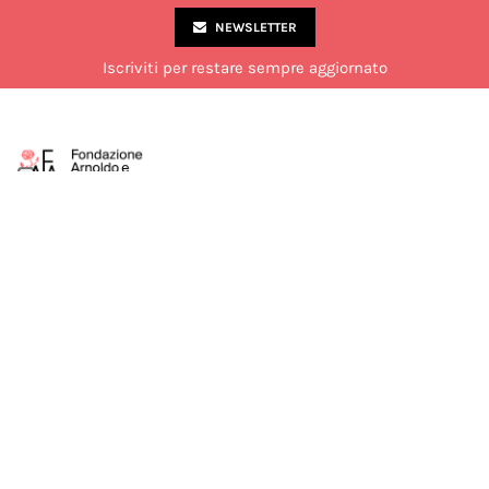
NEWSLETTER
Iscriviti per restare sempre aggiornato
Via Marco Formentini 10, Milano
02 49 51 7840
laboratorio@fondazionemondadori.it
Aperto al pubblico dal lunedì al venerdì dalle 14:00 alle 18:00.
Chiuso di sabato durante il mese di luglio.
Seguici su:
COOKIE POLICY
PRIVACY POLICY
TERMINI E CONDIZIONI
Developed by Watuppa