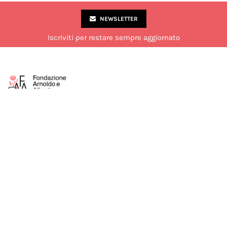
NEWSLETTER
Iscriviti per restare sempre aggiornato
Via Marco Formentini 10, Milano
02 49 51 7840
laboratorio@fondazionemondadori.it
Aperto al pubblico dal lunedì al venerdì dalle 14:00 alle 18:00.
Chiuso di sabato durante il mese di luglio.
Seguici su:
COOKIE POLICY
PRIVACY POLICY
TERMINI E CONDIZIONI