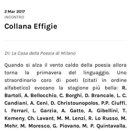
2
Mar 2017
INCONTRO
Collana Effigie
Di: La Casa della Poesia di Milano
Quando si alza il vento caldo della poesia allora
torna la primavera del linguaggio. Uno
straordinario coro di poeti (citati in ordine
alfabetico) evocano la stagione più bella:
R.
Bartoli
,
A. Bellocchio
,
C. Borghi
,
D. Brancale
,
L. C.
Candiani
,
A. Ceni
,
D. Christounopolos
,
P.P. Ciuffi
,
I. Ferrari
,
L. Garzia
,
A. Gatto
,
A. Gibellini
,
T.
Kemeny
,
Ch. Lavant
,
M. M. Lenzi
,
R. Lo Russo
,
M.
Mehr
,
M. Moresco
,
G. Piovano
,
M. P. Quintavalla
,