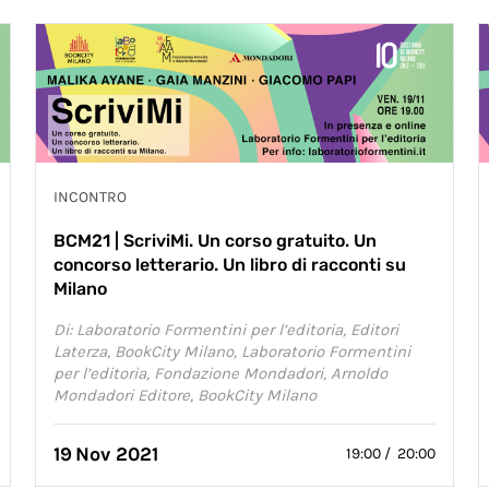
INCONTRO
BCM21 | ScriviMi. Un corso gratuito. Un
concorso letterario. Un libro di racconti su
Milano
Di: Laboratorio Formentini per l’editoria, Editori
Laterza, BookCity Milano, Laboratorio Formentini
per l’editoria, Fondazione Mondadori, Arnoldo
Mondadori Editore, BookCity Milano
19
Nov 2021
19:00 / 20:00