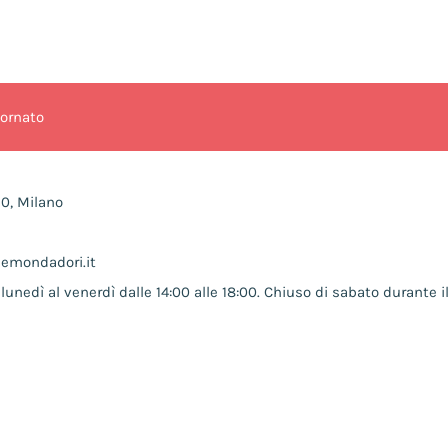
iornato
10, Milano
nemondadori.it
lunedì al venerdì dalle 14:00 alle 18:00. Chiuso di sabato durante il
COOKIE POLICY
PRIVACY POLICY
TERMINI E CONDIZIONI
Developed by Watuppa