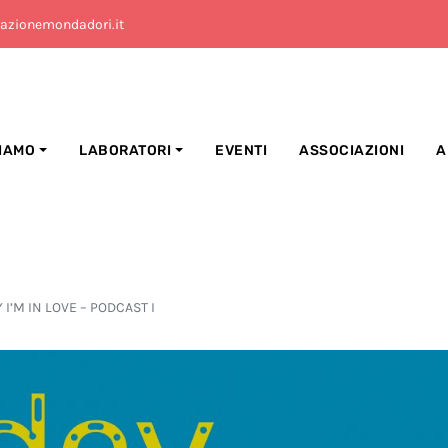
azionemondadori.it
SIAMO
LABORATORI
EVENTI
ASSOCIAZIONI
A
 I’M IN LOVE – PODCAST I