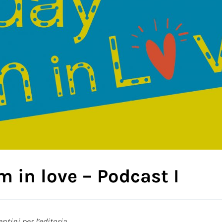
’m in love – Podcast I
ntini per l’editoria