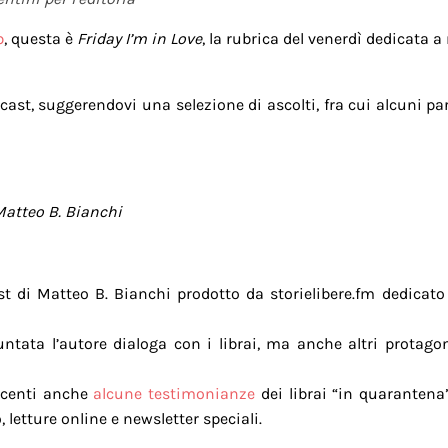
b
, questa è
Friday I’m in Love
, la rubrica del venerdì dedicata a 
cast, suggerendovi una selezione di ascolti, fra cui alcuni p
Matteo B. Bianchi
st di Matteo B. Bianchi prodotto da storielibere.fm dedicat
tata l’autore dialoga con i librai, ma anche altri protagonis
recenti anche
alcune testimonianze
dei librai “in quarantena”
 letture online e newsletter speciali.