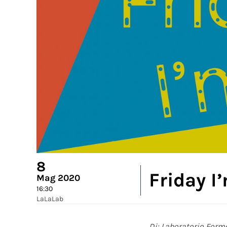
8
Friday I
Mag 2020
16:30
LaLaLab
Di: Laboratorio Forme